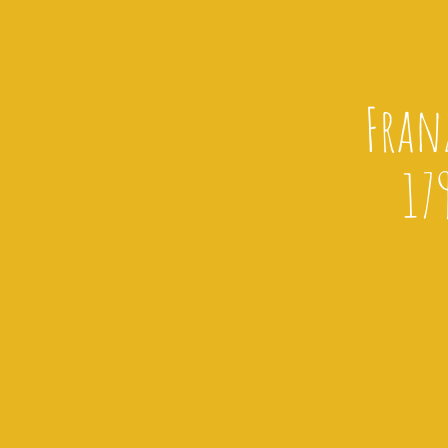
Fran
17