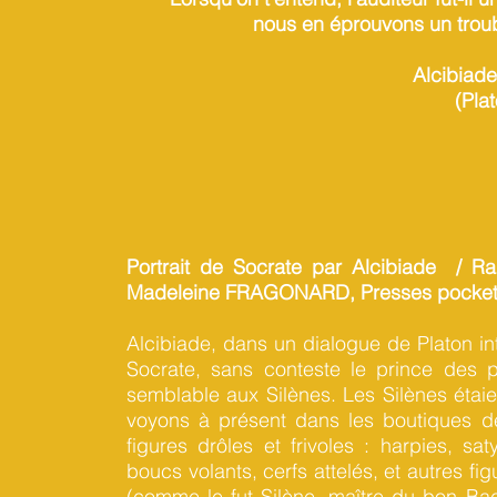
nous en éprouvons un trou
Alcibiade
(Plat
Portrait de Socrate par Alcibiade / Ra
Madeleine FRAGONARD, Presses pocket
Alcibiade, dans un dialogue de Platon in
Socrate, sans conteste le prince des p
semblable aux Silènes. Les Silènes étaie
voyons à présent dans les boutiques des
figures drôles et frivoles : harpies, sa
boucs volants, cerfs attelés, et autres figu
(comme le fut Silène, maître du bon Bacc